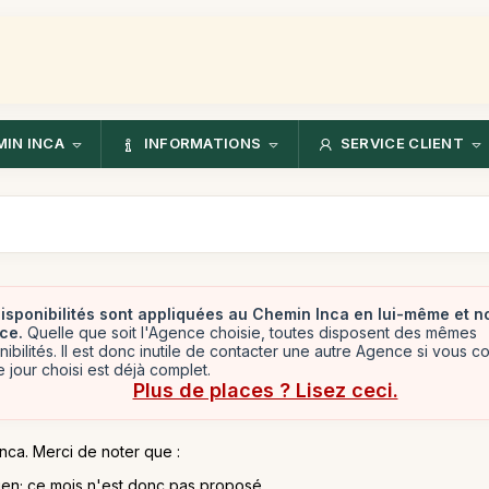
IN INCA
INFORMATIONS
SERVICE CLIENT
isponibilités sont appliquées au Chemin Inca en lui-même et n
ce.
Quelle que soit l'Agence choisie, toutes disposent des mêmes
nibilités. Il est donc inutile de contacter une autre Agence si vous c
e jour choisi est déjà complet.
Plus de places ? Lisez ceci.
Inca. Merci de noter que :
tien; ce mois n'est donc pas proposé.