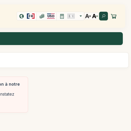
FR
USD
on à notre
onstatez