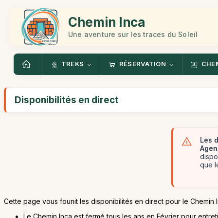
Chemin Inca
Une aventure sur les traces du Soleil
TREKS
RÉSERVATION
CHEM
Disponibilités en direct
Les d
Agen
dispo
que l
Cette page vous founit les disponibilités en direct pour le Chemin 
Le Chemin Inca est fermé tous les ans en Février pour entre