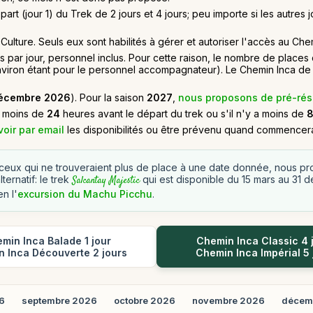
art (jour 1) du Trek de 2 jours et 4 jours; peu importe si les autre
 Culture. Seuls eux sont habilités à gérer et autoriser l'accès au Che
 par jour, personnel inclus. Pour cette raison, le nombre de place
viron étant pour le personnel accompagnateur). Le Chemin Inca de 2
décembre 2026
). Pour la saison
2027
,
nous proposons de pré-rés
er moins de
24
heures avant le départ du trek ou s'il n'y a moins de
oir par email
les disponibilités ou être prévenu quand commencera
ceux qui ne trouveraient plus de place à une date donnée, nous p
lternatif: le trek
qui est disponible du 15 mars au 31
Salcantay Majestic
en l'
excursion du Machu Picchu
.
min Inca Balade 1 jour
Chemin Inca Classic 4 
 Inca Découverte 2 jours
Chemin Inca Impérial 5 
6
septembre 2026
octobre 2026
novembre 2026
décem