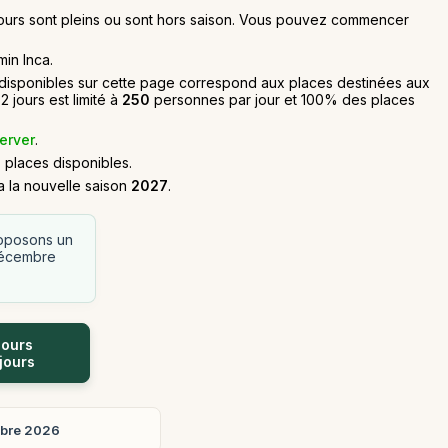
s jours sont pleins ou sont hors saison. Vous pouvez commencer
min Inca.
s disponibles sur cette page correspond aux places destinées aux
 jours est limité à
250
personnes par jour et 100% des places
erver
.
8
places disponibles.
 la nouvelle saison
2027
.
roposons un
 décembre
jours
jours
bre 2026