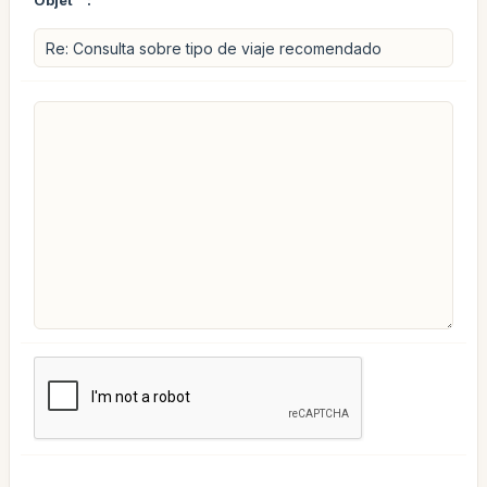
Objet
: