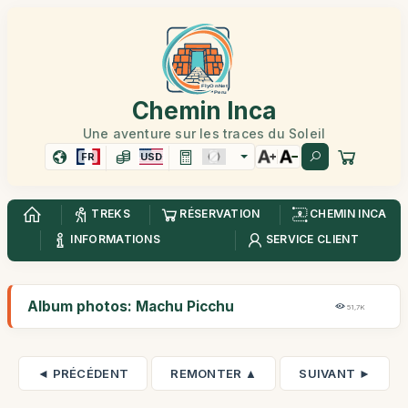
Chemin Inca
Une aventure sur les traces du Soleil
FR
USD
TREKS
RÉSERVATION
CHEMIN INCA
INFORMATIONS
SERVICE CLIENT
Album photos: Machu Picchu
51,7K
◄ PRÉCÉDENT
REMONTER ▲
SUIVANT ►