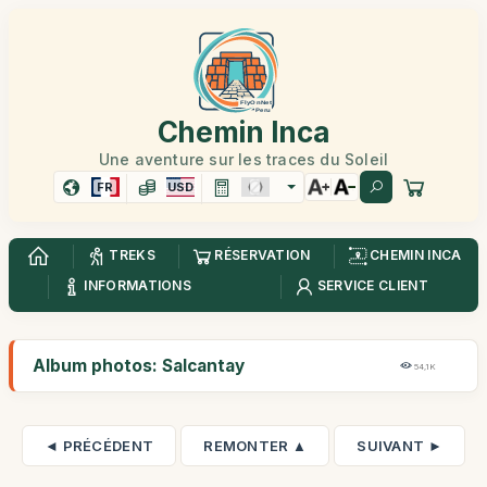
Chemin Inca
Une aventure sur les traces du Soleil
FR
USD
TREKS
RÉSERVATION
CHEMIN INCA
INFORMATIONS
SERVICE CLIENT
Album photos: Salcantay
54,1K
◄ PRÉCÉDENT
REMONTER ▲
SUIVANT ►