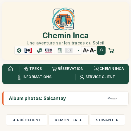
Chemin Inca
Une aventure sur les traces du Soleil
FR
USD
TREKS
RÉSERVATION
CHEMIN INCA
INFORMATIONS
SERVICE CLIENT
Album photos: Salcantay
65,8K
◄ PRÉCÉDENT
REMONTER ▲
SUIVANT ►