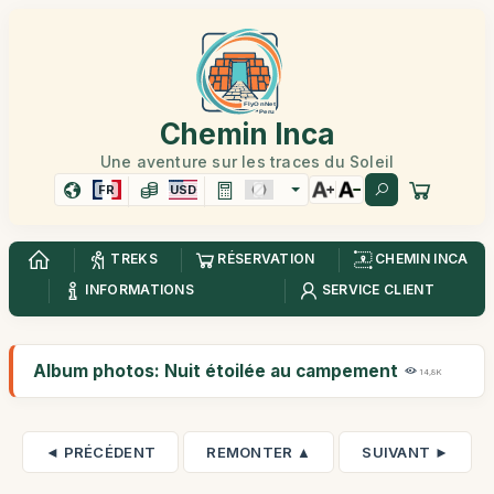
Chemin Inca
Une aventure sur les traces du Soleil
FR
USD
TREKS
RÉSERVATION
CHEMIN INCA
INFORMATIONS
SERVICE CLIENT
Album photos: Nuit étoilée au campement
14,8K
◄ PRÉCÉDENT
REMONTER ▲
SUIVANT ►