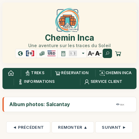
Chemin Inca
Une aventure sur les traces du Soleil
FR
USD
TREKS
RÉSERVATION
CHEMIN INCA
INFORMATIONS
SERVICE CLIENT
Album photos: Salcantay
68K
◄ PRÉCÉDENT
REMONTER ▲
SUIVANT ►