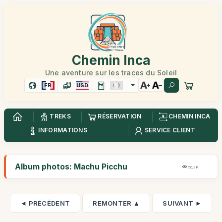
Chemin Inca
Une aventure sur les traces du Soleil
FR
USD
TREKS
RÉSERVATION
CHEMIN INCA
INFORMATIONS
SERVICE CLIENT
Album photos: Machu Picchu
50,3K
◄ PRÉCÉDENT
REMONTER ▲
SUIVANT ►