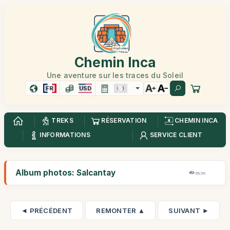
Chemin Inca
Une aventure sur les traces du Soleil
FR
USD
TREKS
RÉSERVATION
CHEMIN INCA
INFORMATIONS
SERVICE CLIENT
Album photos: Salcantay
69,5K
◄ PRÉCÉDENT
REMONTER ▲
SUIVANT ►