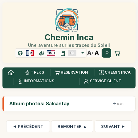
Chemin Inca
Une aventure sur les traces du Soleil
FR
USD
TREKS
RÉSERVATION
CHEMIN INCA
INFORMATIONS
SERVICE CLIENT
Album photos: Salcantay
53,2K
◄ PRÉCÉDENT
REMONTER ▲
SUIVANT ►