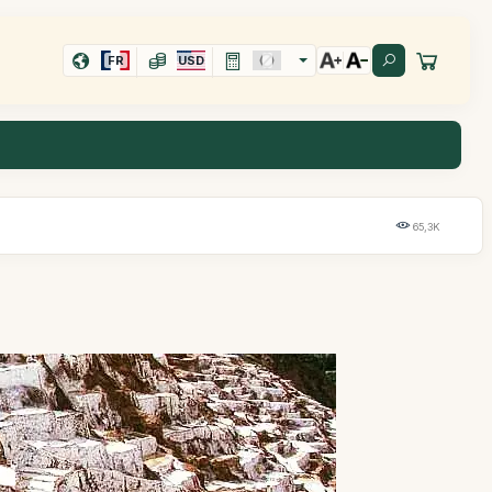
FR
USD
65,3K