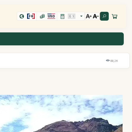
FR
USD
68,2K