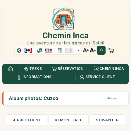
Chemin Inca
Une aventure sur les traces du Soleil
FR
USD
TREKS
RÉSERVATION
CHEMIN INCA
INFORMATIONS
SERVICE CLIENT
Album photos: Cuzco
52,6K
◄ PRÉCÉDENT
REMONTER ▲
SUIVANT ►