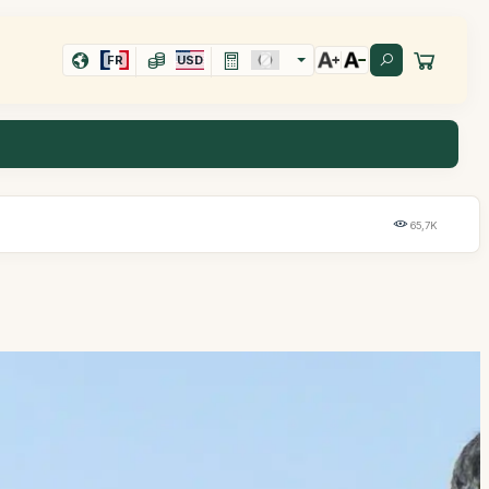
FR
USD
65,7K