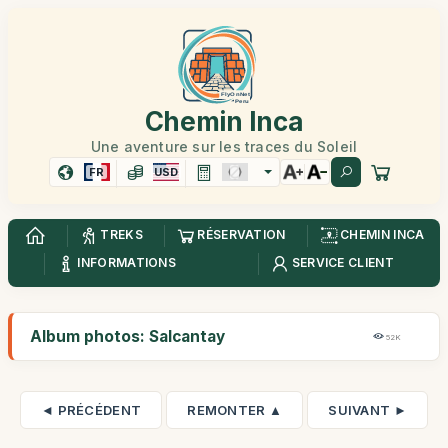
Chemin Inca
Une aventure sur les traces du Soleil
FR
USD
TREKS
RÉSERVATION
CHEMIN INCA
INFORMATIONS
SERVICE CLIENT
Album photos: Salcantay
52K
◄ PRÉCÉDENT
REMONTER ▲
SUIVANT ►