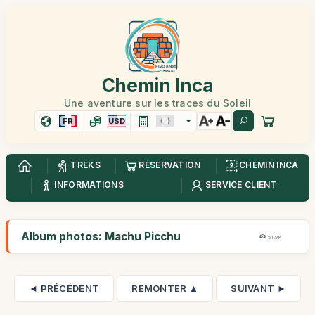
Chemin Inca
Une aventure sur les traces du Soleil
FR
USD
TREKS
RÉSERVATION
CHEMIN INCA
INFORMATIONS
SERVICE CLIENT
Album photos: Machu Picchu
51,9K
◄ PRÉCÉDENT
REMONTER ▲
SUIVANT ►