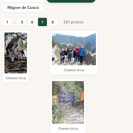
Région de Cusco
1
...
5
6
7
8
· 591 photos
Chemin Inca
Chemin Inca
Chemin Inca