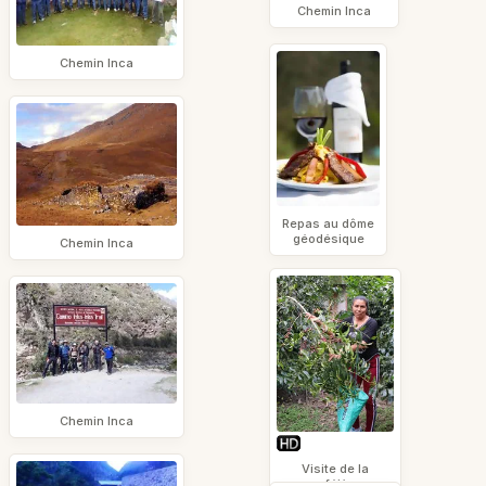
Chemin Inca
Chemin Inca
Repas au dôme
géodésique
Chemin Inca
Chemin Inca
Visite de la
caféière