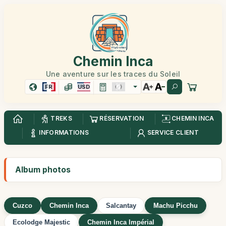
Chemin Inca
Une aventure sur les traces du Soleil
FR
USD
TREKS
RÉSERVATION
CHEMIN INCA
INFORMATIONS
SERVICE CLIENT
Album photos
Cuzco
Chemin Inca
Salcantay
Machu Picchu
Ecolodge Majestic
Chemin Inca Impérial