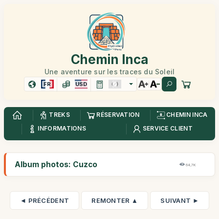
Chemin Inca
Une aventure sur les traces du Soleil
FR
USD
TREKS
RÉSERVATION
CHEMIN INCA
INFORMATIONS
SERVICE CLIENT
Album photos: Cuzco
64,7K
◄ PRÉCÉDENT
REMONTER ▲
SUIVANT ►