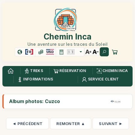
Chemin Inca
Une aventure sur les traces du Soleil
FR
USD
TREKS
RÉSERVATION
CHEMIN INCA
INFORMATIONS
SERVICE CLIENT
Album photos: Cuzco
52,9K
◄ PRÉCÉDENT
REMONTER ▲
SUIVANT ►