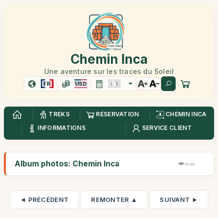
Chemin Inca
Une aventure sur les traces du Soleil
FR
USD
TREKS
RÉSERVATION
CHEMIN INCA
INFORMATIONS
SERVICE CLIENT
Album photos: Chemin Inca
51,3K
◄ PRÉCÉDENT
REMONTER ▲
SUIVANT ►