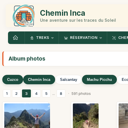
Chemin Inca
Une aventure sur les traces du Soleil
TREKS
RÉSERVATION
CHEM
Album photos
Cuzco
Chemin Inca
Salcantay
Machu Picchu
Eco
1
2
3
4
5
...
8
· 591 photos