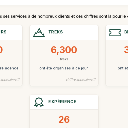
ses services à de nombreux clients et ces chiffres sont là pour le
URS
TREKS
B
0
6,300
treks
tre agence.
ont été organisés à ce jour.
ont é
e approximatif
chiffre approximatif
EXPÉRIENCE
26