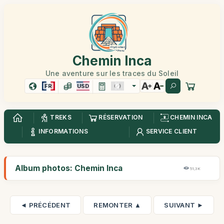
Chemin Inca
Une aventure sur les traces du Soleil
FR
USD
TREKS
RÉSERVATION
CHEMIN INCA
INFORMATIONS
SERVICE CLIENT
Album photos: Chemin Inca
51,3K
◄ PRÉCÉDENT
REMONTER ▲
SUIVANT ►