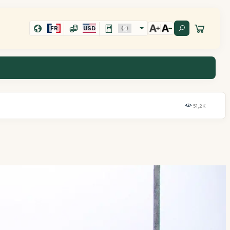
FR
USD
51,2K