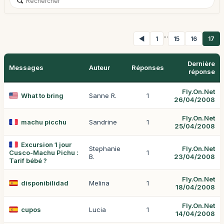
...
◀
1
15
16
17
Dernière
Messages
Auteur
Réponses
réponse
Fly.On.Net
What to bring
Sanne R.
1
26/04/2008
Fly.On.Net
machu picchu
Sandrine
1
25/04/2008
Excursion 1 jour
Stephanie
Fly.On.Net
Cusco-Machu Pichu :
1
B.
23/04/2008
Tarif bébé ?
Fly.On.Net
disponibilidad
Melina
1
18/04/2008
Fly.On.Net
cupos
Lucia
1
14/04/2008