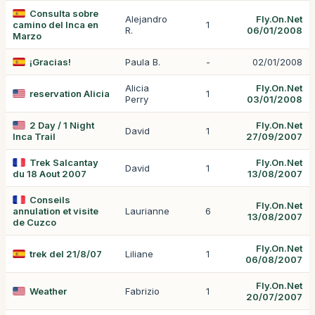
Consulta sobre
Alejandro
Fly.On.Net
camino del Inca en
1
R.
06/01/2008
Marzo
¡Gracias!
Paula B.
-
02/01/2008
Alicia
Fly.On.Net
reservation Alicia
1
Perry
03/01/2008
2 Day / 1 Night
Fly.On.Net
David
1
Inca Trail
27/09/2007
Trek Salcantay
Fly.On.Net
David
1
du 18 Aout 2007
13/08/2007
Conseils
Fly.On.Net
annulation et visite
Laurianne
6
13/08/2007
de Cuzco
Fly.On.Net
trek del 21/8/07
Liliane
1
06/08/2007
Fly.On.Net
Weather
Fabrizio
1
20/07/2007