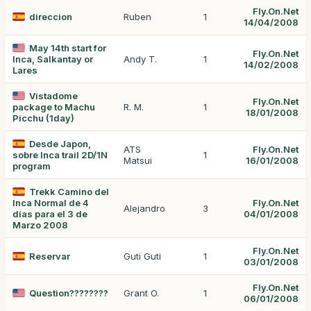
Fly.On.Net
direccion
Ruben
1
14/04/2008
May 14th start for
Fly.On.Net
Inca, Salkantay or
Andy T.
1
14/02/2008
Lares
Vistadome
Fly.On.Net
package to Machu
R. M.
1
18/01/2008
Picchu (1day)
Desde Japon,
ATS
Fly.On.Net
sobre Inca trail 2D/1N
1
Matsui
16/01/2008
program
Trekk Camino del
Inca Normal de 4
Fly.On.Net
Alejandro
3
días para el 3 de
04/01/2008
Marzo 2008
Fly.On.Net
Reservar
Guti Guti
1
03/01/2008
Fly.On.Net
Question????????
Grant O.
1
06/01/2008